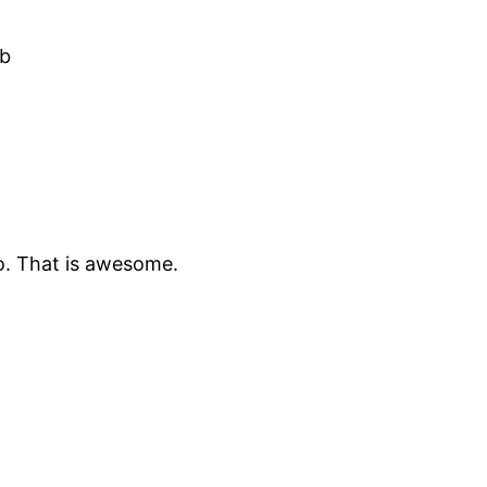
ab
too. That is awesome.