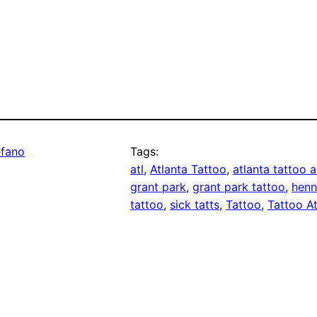
efano
Tags:
atl
, 
Atlanta Tattoo
, 
atlanta tattoo a
grant park
, 
grant park tattoo
, 
henn
tattoo
, 
sick tatts
, 
Tattoo
, 
Tattoo At