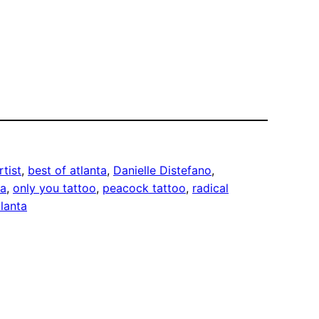
rtist
, 
best of atlanta
, 
Danielle Distefano
, 
a
, 
only you tattoo
, 
peacock tattoo
, 
radical
lanta