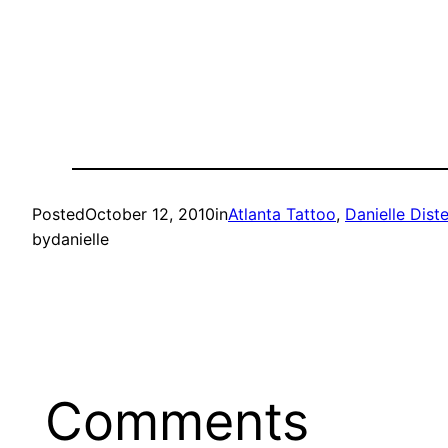
Posted
October 12, 2010
in
Atlanta Tattoo
, 
Danielle Dist
by
danielle
Comments